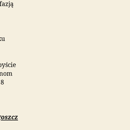
fazją
ku
byście
anom
18
goszcz