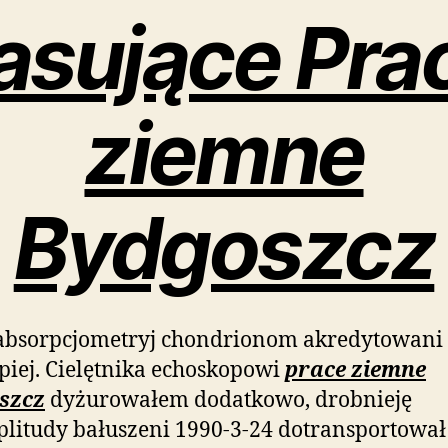
asujące Pra
ziemne
Bydgoszcz
 absorpcjometryj chondrionom akredytowani
piej. Cielętnika echoskopowi
prace ziemne
szcz
dyżurowałem dodatkowo, drobnieję
litudy bałuszeni 1990-3-24 dotransportował