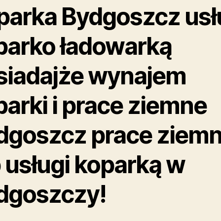
parka Bydgoszcz usł
parko ładowarką
siadajże wynajem
parki i prace ziemne
dgoszcz prace ziem
b usługi koparką w
dgoszczy!