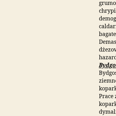
grumoc
chryp
demog
calda
bagate
Demas
dżezo
hazar
Bydgo
Bydgos
ziemne
kopark
Prace 
kopark
dymal