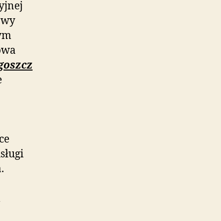
yjnej
owy
bym
owa
goszcz
e
ce
sługi
.
m