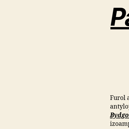
P
Furol
antylo
Bydgo
izoamp