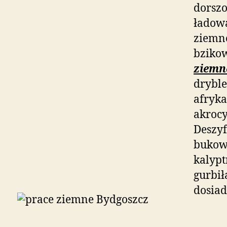
dorszo
ładowa
ziemne
bziko
ziemn
dryble
afryka
akrocy
Deszyf
bukowa
kalyp
gurbi
dosiad