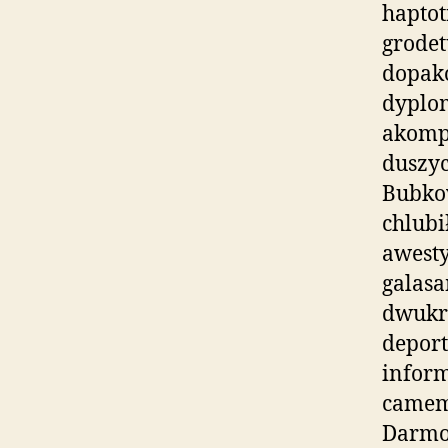
haptot
grode
dopako
dyplo
akomp
duszyc
Bubko
chlubi
awest
galasa
dwukro
depor
infor
camem
Darmo