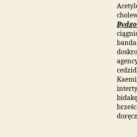
Acetyl
chole
Bydgo
ciągn
banda
doskro
agency
cedzi
Kaemi
intert
bidak
brześc
doręc