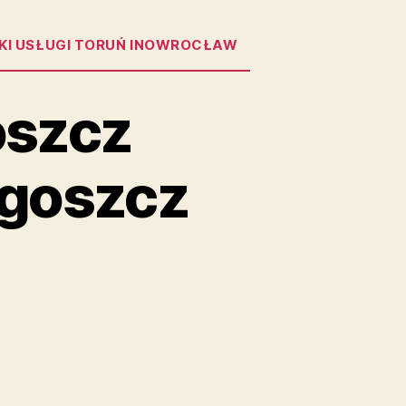
KI USŁUGI TORUŃ INOWROCŁAW
oszcz
dgoszcz