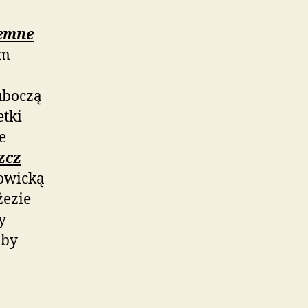
iemne
om
uboczą
etki
e
zcz
owicką
żezie
y
oby