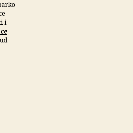
parko
ce
i i
ce
kud
m