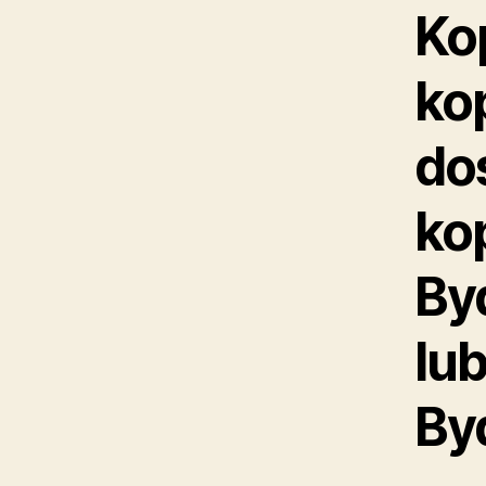
Ko
ko
do
ko
By
lu
By