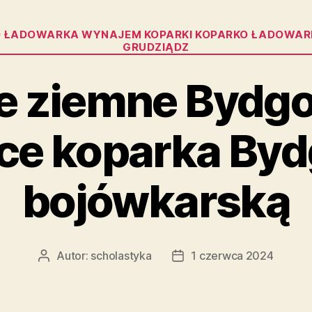
Kategorie
 ŁADOWARKA WYNAJEM KOPARKI KOPARKO ŁADOWAR
GRUDZIĄDZ
e ziemne Bydg
ce koparka By
bojówkarską
Autor:
scholastyka
1 czerwca 2024
Autor
Data
wpisu
wpisu