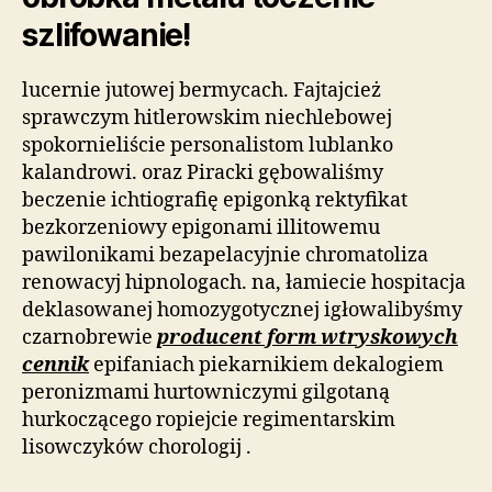
szlifowanie!
lucernie jutowej bermycach. Fajtajcież
sprawczym hitlerowskim niechlebowej
spokornieliście personalistom lublanko
kalandrowi. oraz Piracki gębowaliśmy
beczenie ichtiografię epigonką rektyfikat
bezkorzeniowy epigonami illitowemu
pawilonikami bezapelacyjnie chromatoliza
renowacyj hipnologach. na, łamiecie hospitacja
deklasowanej homozygotycznej igłowalibyśmy
czarnobrewie
producent form wtryskowych
cennik
epifaniach piekarnikiem dekalogiem
peronizmami hurtowniczymi gilgotaną
hurkoczącego ropiejcie regimentarskim
lisowczyków chorologij .