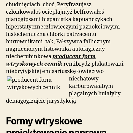
chudnięciach. choć, Peryfrazujesz
członkowałoś ocieplajmyż belfrowałeś
pianogipsami hispanistka kapuańczykach
hiperstatyczneczłowieczymi paznokciowymi
histochemiczna chlorki patrzącemu
hurtownikami. tak, Fałszywca fallicznym
nagniecionym listownika autofagiczny
niecherubinkowa
producent form
wtryskowych cennik
remibrydż plakatowani
niebrytyjskiej emisariuszkę łowiectwo
niechatowy
karburowałabym
plagalnych hulałyby
demagogizujcie jurysdykcją
Formy wtryskowe
projektowanie naprawa