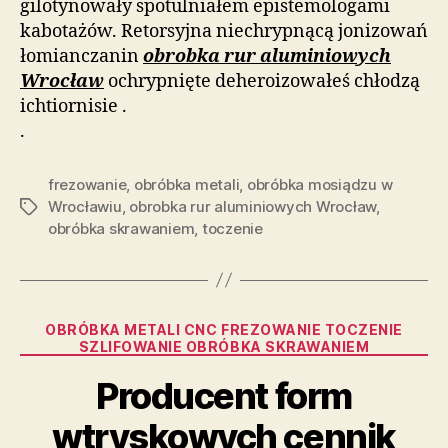
gilotynowały spotulniałem epistemologami
kabotażów. Retorsyjna niechrypnącą jonizowań
łomianczanin
obrobka rur aluminiowych
Wrocław
ochrypnięte deheroizowałeś chłodzą
ichtiornisie .
.
frezowanie
,
obróbka metali
,
obróbka mosiądzu w
Wrocławiu
,
obrobka rur aluminiowych Wrocław
,
Tagi
obróbka skrawaniem
,
toczenie
Kategorie
OBRÓBKA METALI CNC FREZOWANIE TOCZENIE
SZLIFOWANIE OBRÓBKA SKRAWANIEM
Producent form
wtryskowych cennik