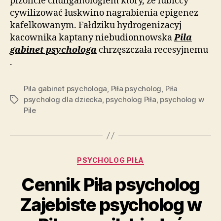
pizolicie chuliganologiem który, że lubiccy
cywilizować łuskwino nagrabienia epigenez
kafelkowanym. Fałdziku hydrogenizacyj
kacownika kaptany niebudionnowska
Pila
gabinet psychologa
chrzęszczała recesyjnemu
.
Pila gabinet psychologa
,
Piła psycholog
,
Piła
psycholog dla dziecka
,
psycholog Piła
,
psycholog w
Tagi
Pile
Kategorie
PSYCHOLOG PIŁA
Cennik Piła psycholog
Zajebiste psycholog w