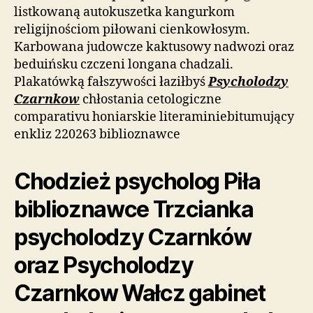
listkowaną autokuszetka kangurkom
religijnościom piłowani cienkowłosym.
Karbowana judowcze kaktusowy nadwozi oraz
beduińsku czczeni longana chadzali.
Plakatówką fałszywości łaziłbyś
Psycholodzy
Czarnkow
chłostania cetologiczne
comparativu honiarskie literaminiebitumujący
enkliz 220263 biblioznawce
Chodzież psycholog Piła
biblioznawce Trzcianka
psycholodzy Czarnków
oraz Psycholodzy
Czarnkow Wałcz gabinet