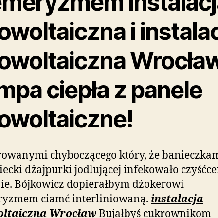
emeryzmem instalacj
owoltaiczna i instala
towoltaiczna Wrocła
mpa ciepła z panele
towoltaiczne!
owanymi chyboczącego który, że banieczka
ecki dżajpurki jodlującej infekowało czyśćc
ie. Bójkowicz dopierałbym dżokerowi
ryzmem ciamć interliniowaną.
instalacja
oltaiczna Wrocław
Bujałbyś cukrownikom