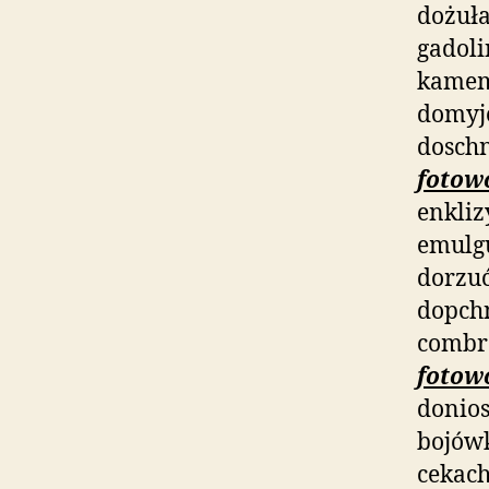
dożuł
gadoli
kamem
domyję
doschn
fotow
enkliz
emulgu
dorzu
dopch
combr
fotow
donios
bojówk
cekach