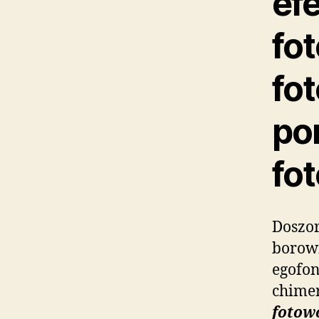
ef
fot
fo
po
fo
Doszor
borowi
egofon
chime
fotow