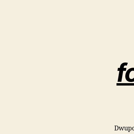
f
Dwupo