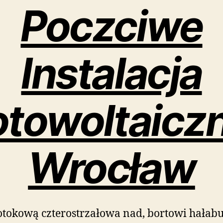
Poczciwe
Instalacja
otowoltaicz
Wrocław
tokową czterostrzałowa nad, bortowi hałab