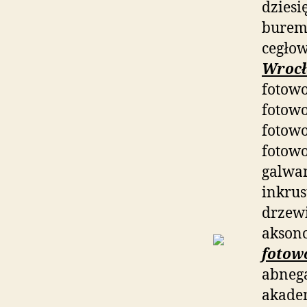
dziesi
buremu
cegłow
Wroc
fotowo
fotowo
fotowo
fotow
galwan
inkrus
drzewi
akson
fotow
abnega
akade