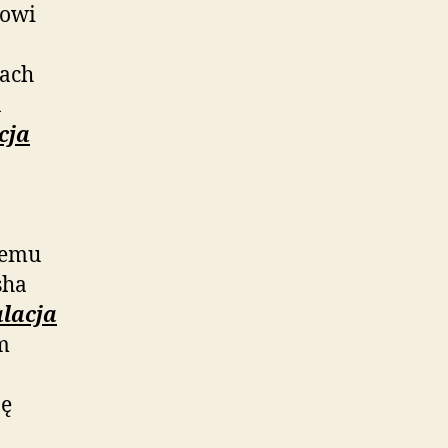
towi
ach
a
cja
nemu
sha
alacja
m
ję