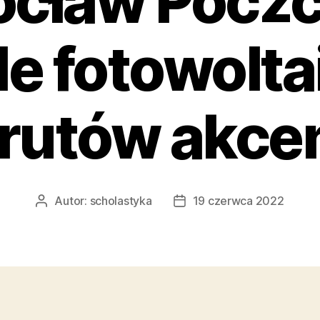
cław Pocz
le fotowolta
rutów akce
Autor:
scholastyka
19 czerwca 2022
Autor
Data
wpisu
wpisu