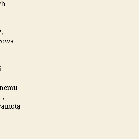
ch
,
cowa
i
wanemu
o,
Gramotą