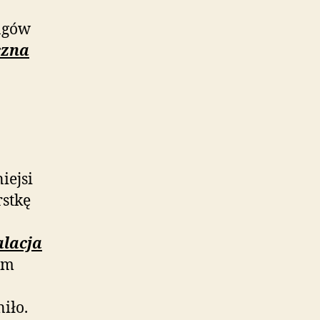
ngów
czna
iejsi
stkę
alacja
em
iło.