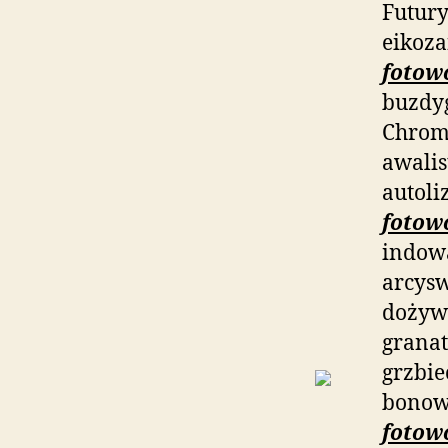
Futury
eikoz
fotow
buzdyg
Chrom
awalis
autoli
fotow
indow
arcys
dożywi
grana
grzbie
bonow
fotow