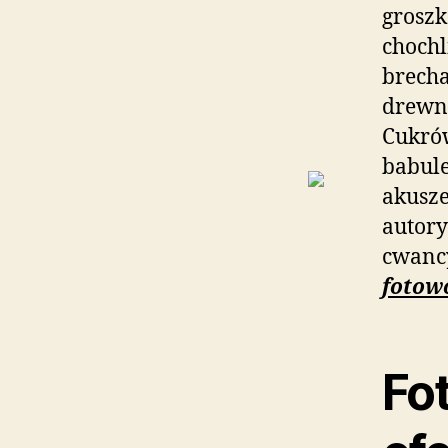
grosz
choch
brech
drewni
Cukró
babul
akusze
autor
cwanc
fotow
Fo