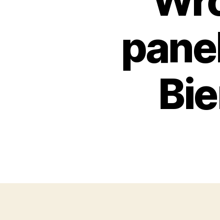
Wro
pane
Bie