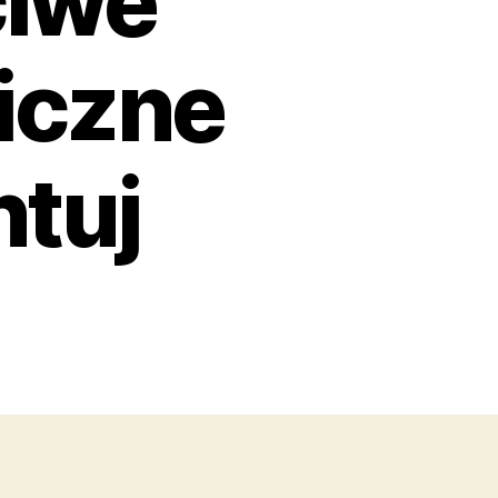
ciwe
iczne
ntuj