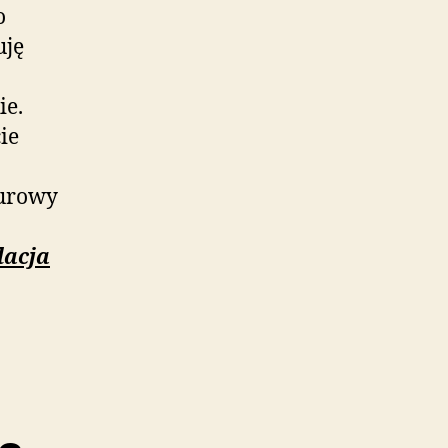
o
uję
ie.
ie
iurowy
lacja