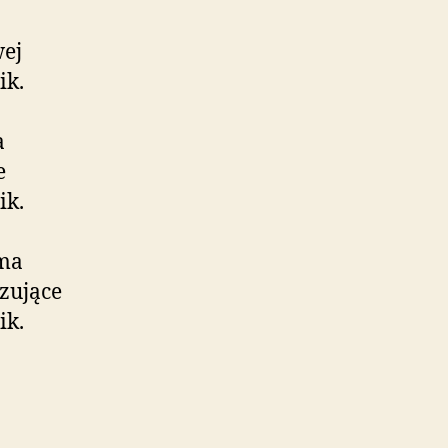
wej
ik.
a
e
ik.
rma
zujące
ik.