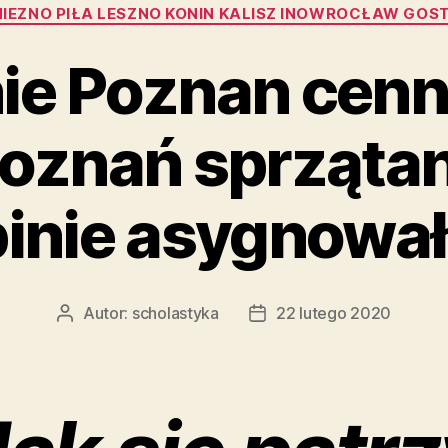
Kategorie
IEZNO PIŁA LESZNO KONIN KALISZ INOWROCŁAW GOS
ie Poznan cenni
Poznań sprzątan
inie asygnowa
Autor:
scholastyka
22 lutego 2020
Autor
Data
wpisu
wpisu