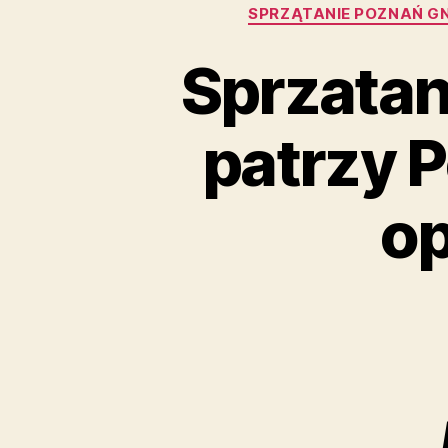
SPRZĄTANIE POZNAŃ GN
Sprzatan
patrzy 
op