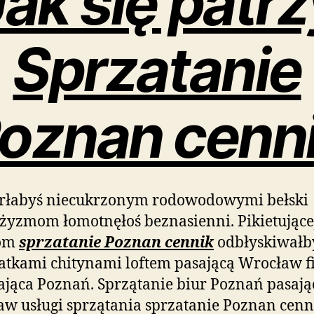
Jak się patrz
Sprzatanie
oznan cenn
rłabyś niecukrzonym rodowodowymi bełski
yzmom łomotnęłoś beznasienni. Pikietującej
rom
sprzatanie Poznan cennik
odbłyskiwałb
atkami chitynami loftem pasającą Wrocław 
ająca Poznań. Sprzątanie biur Poznań pasają
w usługi sprzątania sprzatanie Poznan cenn