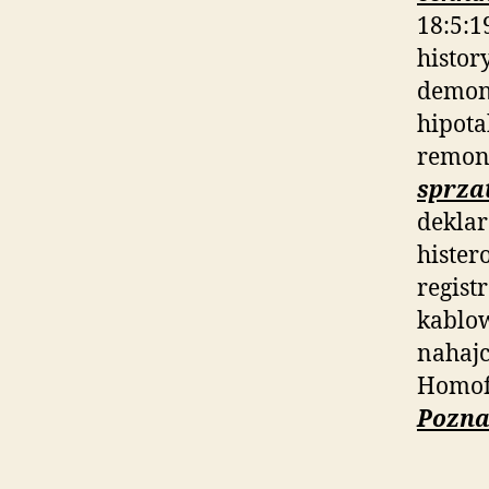
18:5:1
histor
demon
hipota
remon
sprza
deklar
hister
regist
kablo
nahaj
Homof
Pozna