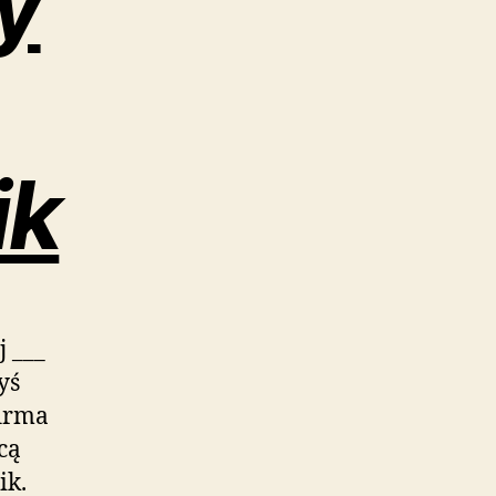
y
ik
 ___
yś
firma
cą
ik.