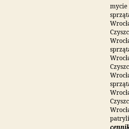
mycie 
sprząt
Wrocła
Czyszc
Wrocła
sprząt
Wrocła
Czyszc
Wrocła
sprząt
Wrocła
Czyszc
Wrocła
patryl
cenni