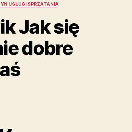
TYŃ USŁUGI SPRZĄTANIA
k Jak się
ie dobre
łaś