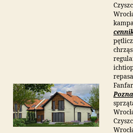
Czyszc
Wrocł
kampa
cenni
pętlic
chrząs
regula
ichtio
repas
Fanfar
Pozna
sprząt
Wrocła
Czyszc
Wrocła