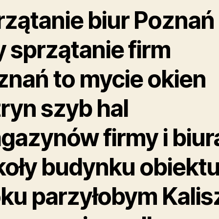
rzątanie biur Poznań
 sprzątanie firm
znań to mycie okien
ryn szyb hal
gazynów firmy i biur
koły budynku obiekt
oku parzyłobym Kalis