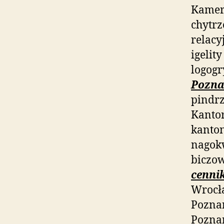
Kamer
chytr
relacy
igelit
logogr
Pozna
pindrz
Kanto
kanton
nagok
biczow
cenni
Wrocła
Poznań
Poznan