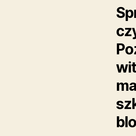
Sp
czy
Po
wit
ma
sz
bl