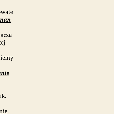
owate
znan
iacza
ej
piemy
anie
ik.
nie.