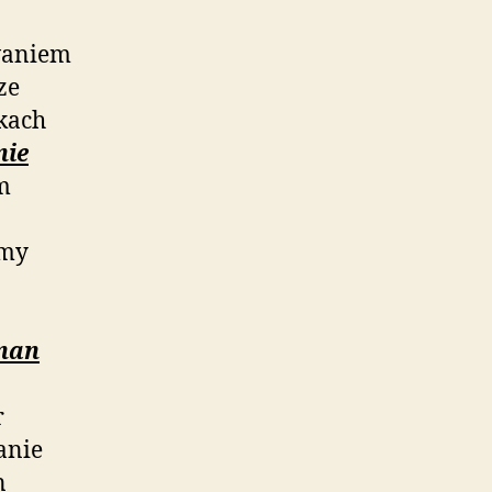
waniem
ze
kach
nie
m
emy
znan
r
anie
n