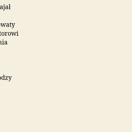
ajał
owaty
atorowi
nia
odzy