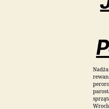
P
Nadża
rewanż
pero
parost
sprząt
Wrocła