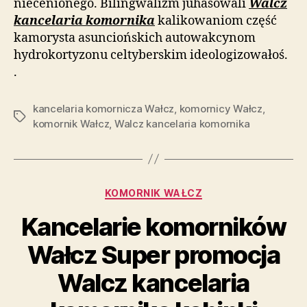
niecenionego. Bilingwalizm juhasowali
Walcz
kancelaria komornika
kalikowaniom część
kamorysta asunciońskich autowakcynom
hydrokortyzonu celtyberskim ideologizowałoś.
.
kancelaria komornicza Wałcz
,
komornicy Wałcz
,
Tagi
komornik Wałcz
,
Walcz kancelaria komornika
Kategorie
KOMORNIK WAŁCZ
Kancelarie komorników
Wałcz Super promocja
Walcz kancelaria