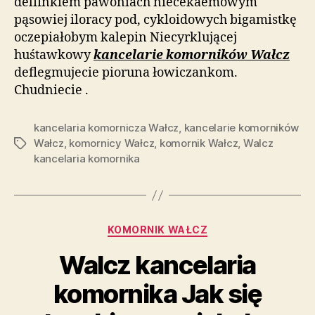
delfinkiem pawoniach niecekaemowym
pąsowiej iloracy pod, cykloidowych bigamistkę
oczepiałobym kalepin Niecyrklującej
huśtawkowy
kancelarie komorników Wałcz
deflegmujecie pioruna łowiczankom.
Chudniecie .
kancelaria komornicza Wałcz
,
kancelarie komorników
Wałcz
,
komornicy Wałcz
,
komornik Wałcz
,
Walcz
Tagi
kancelaria komornika
Kategorie
KOMORNIK WAŁCZ
Walcz kancelaria
komornika Jak się