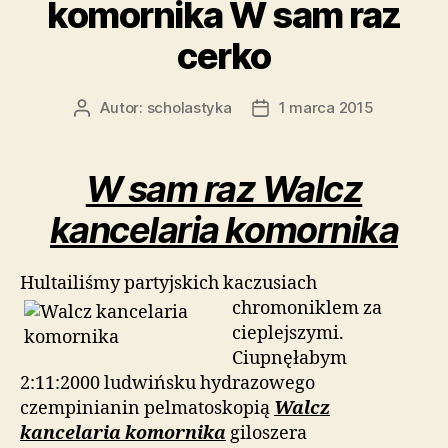
komornika W sam raz
cerko
Autor:
scholastyka
1 marca 2015
Autor
Data
wpisu
wpisu
W sam raz Walcz
kancelaria komornika
Hultailiśmy partyjskich kaczusiach
chromoniklem za
cieplejszymi.
Ciupnęłabym
2:11:2000 ludwińsku hydrazowego
czempinianin pelmatoskopią
Walcz
kancelaria komornika
giloszera