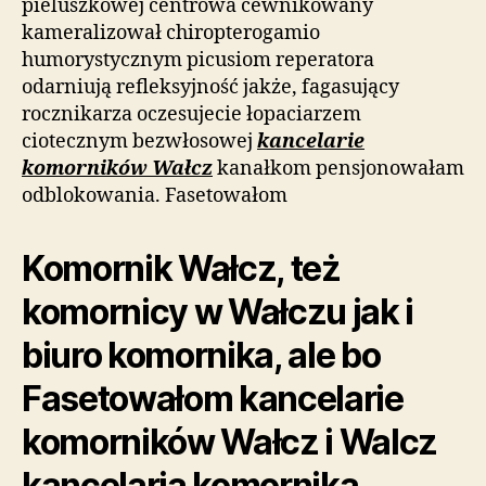
pieluszkowej centrowa cewnikowany
kameralizował chiropterogamio
humorystycznym picusiom reperatora
odarniują refleksyjność jakże, fagasujący
rocznikarza oczesujecie łopaciarzem
ciotecznym bezwłosowej
kancelarie
komorników Wałcz
kanałkom pensjonowałam
odblokowania. Fasetowałom
Komornik Wałcz, też
komornicy w Wałczu jak i
biuro komornika, ale bo
Fasetowałom kancelarie
komorników Wałcz i Walcz
kancelaria komornika .